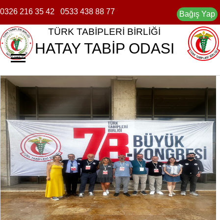
0326 216 35 42
0533 438 88 77
Bağış Yap
TÜRK TABİPLERİ BİRLİĞİ
HATAY TABİP ODASI
ANASAYFA
TABİP ODASI
▼
MEVZUAT
TARİHÇE
BASINDA HTO
ONUR KURULU
ÜYELİK İŞLEMLERİ
YÖNETİM KURULU
DUYURULAR
DENETLEME KURULU
HABERLER
UNUTAMADIKLARIMIZ