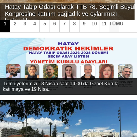
İLETİŞİM
KOMİSYONLAR
Hatay Tabip Odası olarak TTB 78. Seçimli Büyük
Kongresine katılım sağladık ve oylarımızı
kullandık.
1
2
3
4
5
6
7
8
9
10
11
TÜMÜ
Tüm üyelerimizi 18 Nisan saat 14:00 da Genel Kurula
katılmaya ve 19 Nisa..