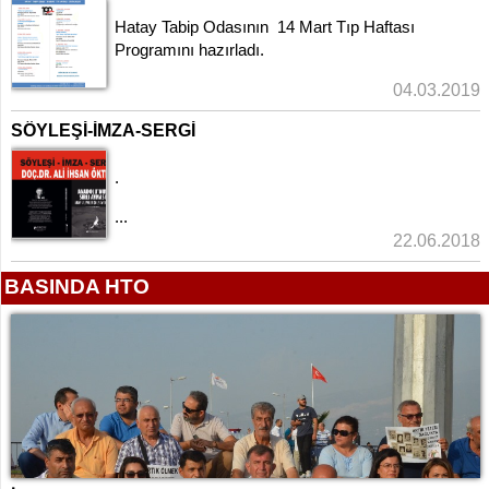
Hatay Tabip Odasının 14 Mart Tıp Haftası
Programını hazırladı.
Tüm Meslektaşlarımızı...
04.03.2019
SÖYLEŞİ-İMZA-SERGİ
.
...
22.06.2018
BASINDA HTO